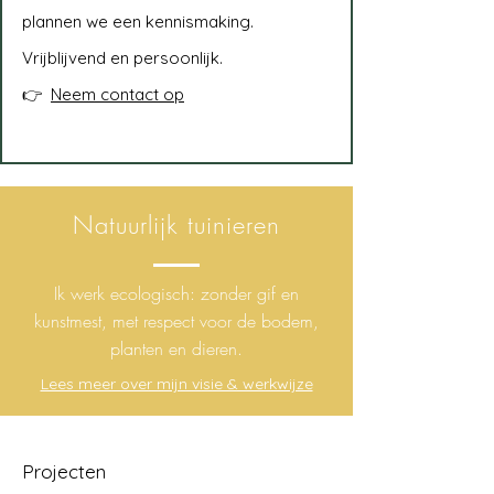
plannen we een kennismaking.
Vrijblijvend en persoonlijk.
👉
Neem contact op
Natuurlijk tuinieren
Ik werk ecologisch: zonder gif en
kunstmest, met respect voor de bodem,
planten en dieren.
Lees meer over mijn visie​​​​​ & werkwijze
Projecten