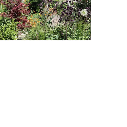
"Superfijne ervaring
met Marieke gehad. Ze
heeft een uitgebreid
plan gemaakt en
uitgewerkt voor onze